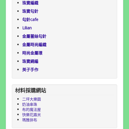
珠寶編織
珠寶勾針
勾針cafe
Lilian
金屬蕾絲勾針
金屬時尚編織
時尚金屬環
珠寶繩編
英子手作
材料採購網站
二坪大樂園
奶油串珠
布的魔法屋
快樂花路米
瑪雅拚布