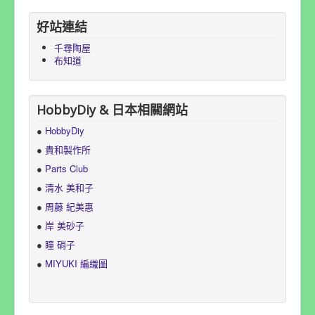
好站連結
千尋陶屋
布知道
HobbyDiy & 日本相關網站
●
HobbyDiy
●
貴和製作所
●
Parts Club
●
清水 美和子
●
周藤 紀美惠
●
岸 美砂子
●
瞳 硝子
●
MIYUKI 編織圖