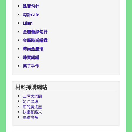
珠寶勾針
勾針cafe
Lilian
金屬蕾絲勾針
金屬時尚編織
時尚金屬環
珠寶繩編
英子手作
材料採購網站
二坪大樂園
奶油串珠
布的魔法屋
快樂花路米
瑪雅拚布