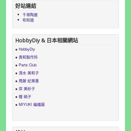
好站連結
千尋陶屋
布知道
HobbyDiy & 日本相關網站
●
HobbyDiy
●
貴和製作所
●
Parts Club
●
清水 美和子
●
周藤 紀美惠
●
岸 美砂子
●
瞳 硝子
●
MIYUKI 編織圖