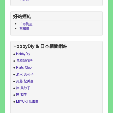
好站連結
千尋陶屋
布知道
HobbyDiy & 日本相關網站
●
HobbyDiy
●
貴和製作所
●
Parts Club
●
清水 美和子
●
周藤 紀美惠
●
岸 美砂子
●
瞳 硝子
●
MIYUKI 編織圖