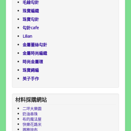
毛線勾針
珠寶編織
珠寶勾針
勾針cafe
Lilian
金屬蕾絲勾針
金屬時尚編織
時尚金屬環
珠寶繩編
英子手作
材料採購網站
二坪大樂園
奶油串珠
布的魔法屋
快樂花路米
瑪雅拚布