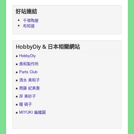
好站連結
千尋陶屋
布知道
HobbyDiy & 日本相關網站
●
HobbyDiy
●
貴和製作所
●
Parts Club
●
清水 美和子
●
周藤 紀美惠
●
岸 美砂子
●
瞳 硝子
●
MIYUKI 編織圖