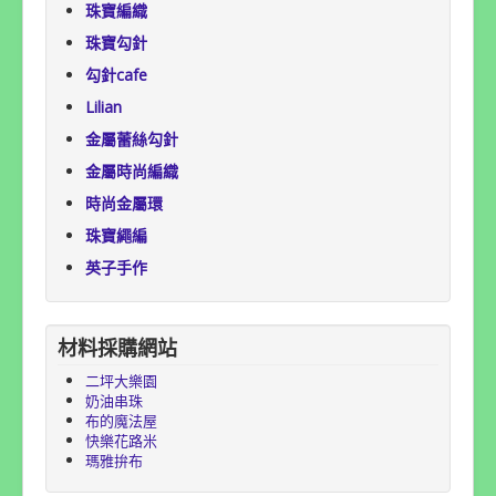
珠寶編織
珠寶勾針
勾針cafe
Lilian
金屬蕾絲勾針
金屬時尚編織
時尚金屬環
珠寶繩編
英子手作
材料採購網站
二坪大樂園
奶油串珠
布的魔法屋
快樂花路米
瑪雅拚布